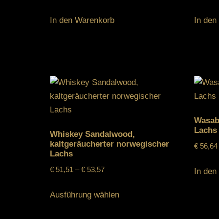
In den Warenkorb
In den
Wasabi
Lachs
Whiskey Sandalwood,
kaltgeräucherter norwegischer
€
56,64
Lachs
€
51,51
–
€
53,57
In den
Ausführung wählen