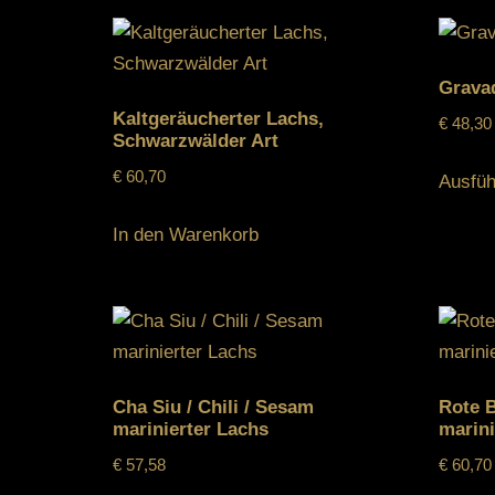
Grava
Kaltgeräucherter Lachs,
€
48,30
Schwarzwälder Art
€
60,70
Ausfüh
In den Warenkorb
Cha Siu / Chili / Sesam
Rote B
marinierter Lachs
marini
€
57,58
€
60,70