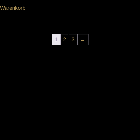
 Warenkorb
1
2
3
→