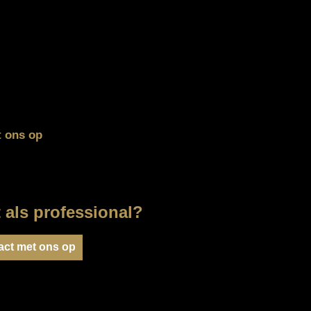
t ons op
t als professional?
ct met ons op