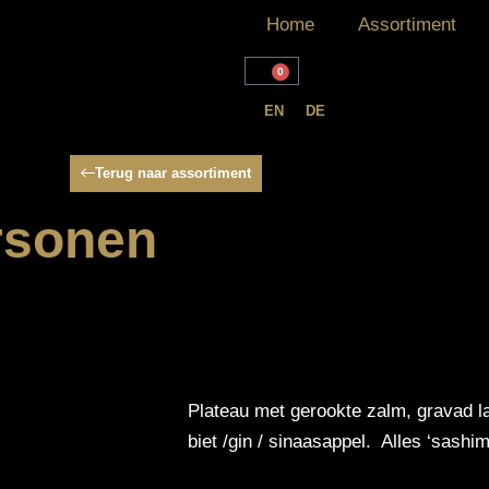
Home
Assortiment
0
EN
DE
Terug naar assortiment
ersonen
Plateau met gerookte zalm, gravad l
biet /gin / sinaasappel. Alles ‘sashim